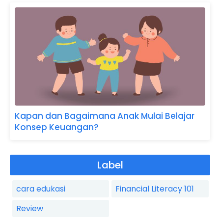
Kapan dan Bagaimana Anak Mulai Belajar
Konsep Keuangan?
Label
cara edukasi
Financial Literacy 101
Review