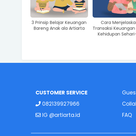
3 Prinsip Belajar Keuangan
Cara Menjelaska
Bareng Anak ala Artiarta
Transaksi Keuangan
Kehidupan Sehari-
CUSTOMER SERVICE
Guest
082139927966
Colla
IG @artiarta.id
FAQ