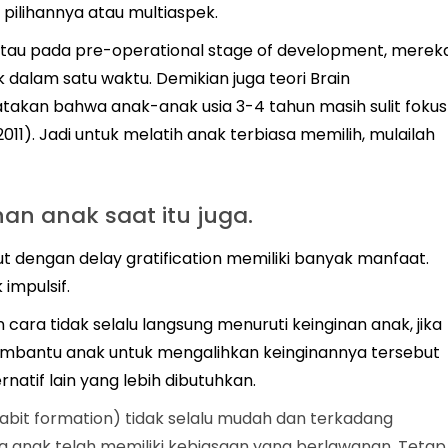
 pilihannya atau multiaspek.
atau pada pre-operational stage of development, merek
alam satu waktu. Demikian juga teori Brain
akan bahwa anak-anak usia 3-4 tahun masih sulit fokus
011). Jadi untuk melatih anak terbiasa memilih, mulailah
nan anak saat itu juga.
 dengan delay gratification memiliki banyak manfaat.
impulsif.
ara tidak selalu langsung menuruti keinginan anak, jika
membantu anak untuk mengalihkan keinginannya tersebut
tif lain yang lebih dibutuhkan.
bit formation) tidak selalu mudah dan terkadang
 anak telah memiliki kebiasaan yang berlawanan. Tetap