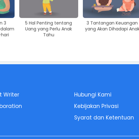
n 3
5 Hal Penting tentang
3 Tantangan Keuangan
 dalam
Uang yang Perlu Anak
yang Akan Dihadapi Ana
hari
Tahu
 Writer
Hubungi Kami
boration
Kebijakan Privasi
Syarat dan Ketentuan